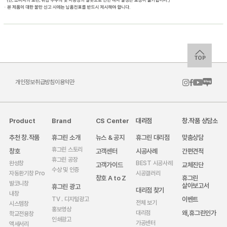
TOP
개인정보취급방침
이용약관
Product
Brand
CS Center
대리점
창.작품 상담소
추천 창.작품
휴그린 소개
뉴스 & 공지
휴그린 대리점
맞춤상담
휴그린 스토리
창호
고객센터
시공사례
간편견적
휴그린 공장
완성창
BEST 시공사례
고객가이드
교체진단
수상 및 인증
자동환기창 Pro
시공갤러리
창호 A to Z
휴그린
발코니창
살아보고서
휴그린 광고
대리점 찾기
내창
이벤트
TV . 디지털광고
전체 보기
시스템창
홍보영상
왜,휴그린인가
대리점
학교전용창
인쇄광고
가공센터
액세서리