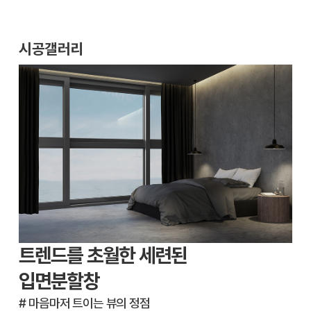
시공갤러리
트렌드를 초월한 세련된
입면분할창
# 마음마저 트이는 뷰의 정점