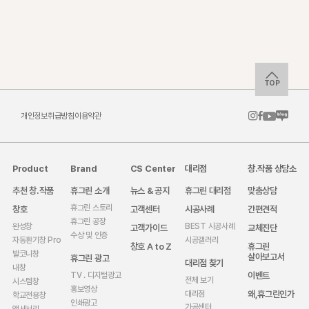
TOP
개인정보취급방침
이용약관
Product
Brand
CS Center
대리점
창.작품 상담소
추천 창.작품
휴그린 소개
뉴스 & 공지
휴그린 대리점
맞춤상담
휴그린 스토리
창호
고객센터
시공사례
간편견적
휴그린 공장
완성창
BEST 시공사례
고객가이드
교체진단
수상 및 인증
자동환기창 Pro
시공갤러리
창호 A to Z
휴그린
발코니창
살아보고서
휴그린 광고
대리점 찾기
내창
이벤트
TV . 디지털광고
전체 보기
시스템창
홍보영상
왜,휴그린인가
대리점
학교전용창
인쇄광고
가공센터
액세서리