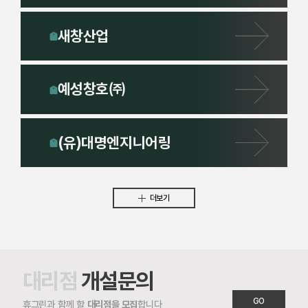
새창산업
예성창호㈜
(유)대명엔지니어링
더보기
대리점
개설문의
GO
휴그린과 함께 할
대리점을 모집
합니다