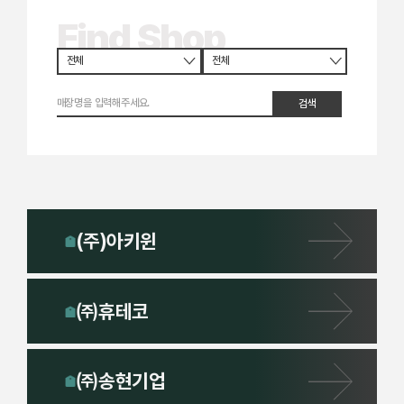
Find Shop
검색
(주)아키윈
㈜휴테코
㈜송현기업