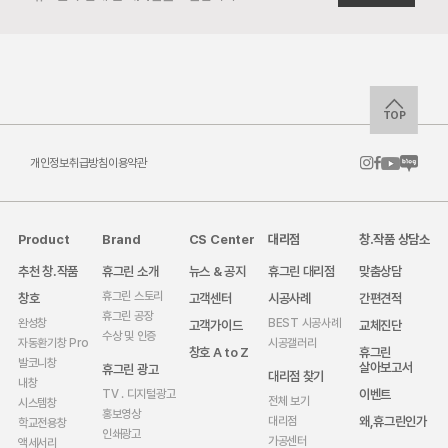
TOP
개인정보취급방침
이용약관
Product
Brand
CS Center
대리점
창.작품 상담소
추천 창.작품
휴그린 소개
뉴스 & 공지
휴그린 대리점
맞춤상담
휴그린 스토리
창호
고객센터
시공사례
간편견적
휴그린 공장
완성창
BEST 시공사례
고객가이드
교체진단
수상 및 인증
자동환기창 Pro
시공갤러리
창호 A to Z
휴그린
발코니창
살아보고서
휴그린 광고
대리점 찾기
내창
이벤트
TV . 디지털광고
전체 보기
시스템창
홍보영상
왜,휴그린인가
대리점
학교전용창
인쇄광고
가공센터
액세서리