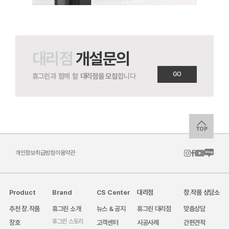
대리점
개설문의
GO
휴그린과 함께 할
대리점을 모집
합니다
TOP
개인정보취급방침
이용약관
Product
Brand
CS Center
대리점
창.작품 상담소
추천 창.작품
휴그린 소개
뉴스 & 공지
휴그린 대리점
맞춤상담
휴그린 스토리
창호
고객센터
시공사례
간편견적