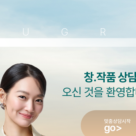
H
U
G
창.작품 상
오신 것을 환영합
맞춤상담시작