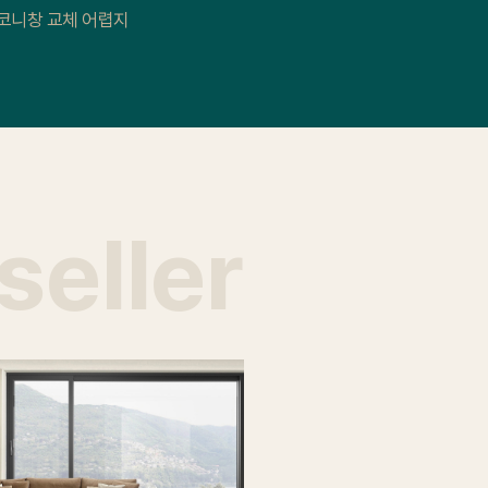
코니창 교체 어렵지
seller