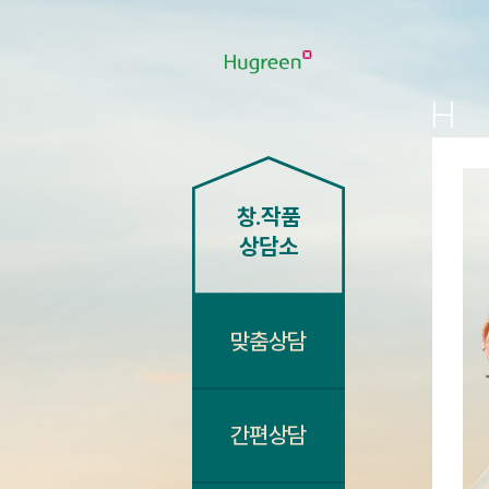
창.작품
상담소
맞춤상담
간편상담