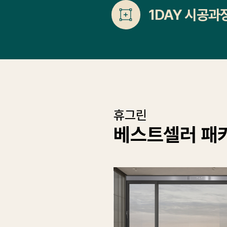
1DAY 시공과
휴그린
베스트셀러 패