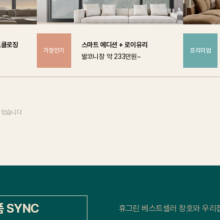
트클로징
스마트 에디션 + 로이유리
가장인기
프리미엄
발코니창 약 233만원~
수 있습니다
 SYNC
휴그린 베스트셀러 창호와 우리