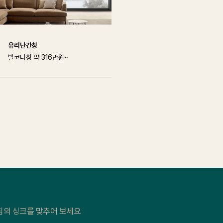
유리난간창
발코니창 약 316만원~
집의 싱크를 맞추어 보세요