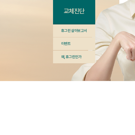
교체진단
휴그린 살아보고서
이벤트
왜, 휴그린인가