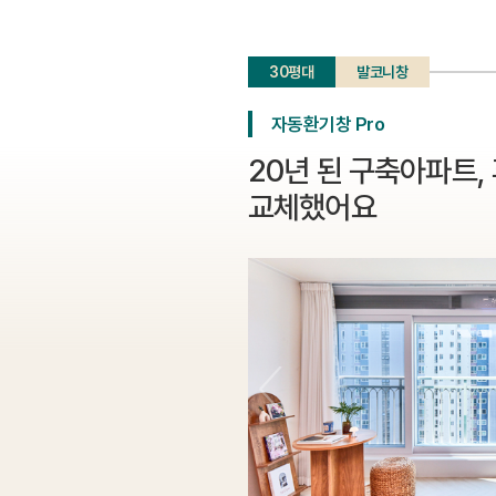
30평대
발코니창
자동환기창 Pro
20년 된 구축아파트,
교체했어요