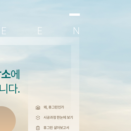
R
E
E
N
담소
에
니다.
왜, 휴그린인가
시공과정 한눈에 보기
휴그린 살아보고서