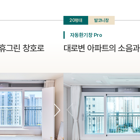
20평대
발코니창
자동환기창 Pro
 휴그린 창호로
대로변 아파트의 소음과