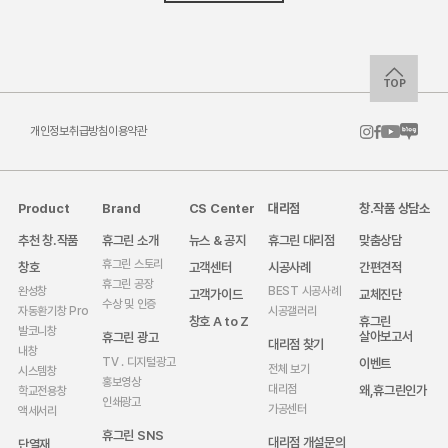
TOP
개인정보취급방침
이용약관
Product
Brand
CS Center
대리점
창.작품 상담소
추천 창.작품
휴그린 소개
뉴스 & 공지
휴그린 대리점
맞춤상담
휴그린 스토리
창호
고객센터
시공사례
간편견적
휴그린 공장
완성창
BEST 시공사례
고객가이드
교체진단
수상 및 인증
자동환기창 Pro
시공갤러리
창호 A to Z
휴그린
발코니창
살아보고서
휴그린 광고
대리점 찾기
내창
이벤트
TV . 디지털광고
전체 보기
시스템창
홍보영상
왜,휴그린인가
대리점
학교전용창
인쇄광고
가공센터
액세서리
휴그린 SNS
대리점 개설문의
단열재