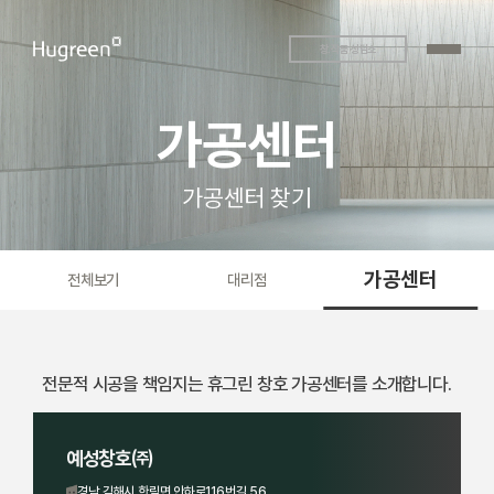
창.작품 상담소
가공센터
가공센터 찾기
가공센터
전체보기
대리점
전문적 시공을 책임지는 휴그린 창호 가공센터를 소개합니다.
예성창호㈜
경남 김해시 한림면 안하로116번길 56