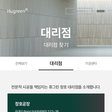
창.작품 상담소
대리점
대리점 찾기
대리점
전체보기
가공센터
전문적 시공을 책임지는 휴그린 창호 대리점을 소개합니다.
창호공장
경기 하남시 이성로41번길 222-26