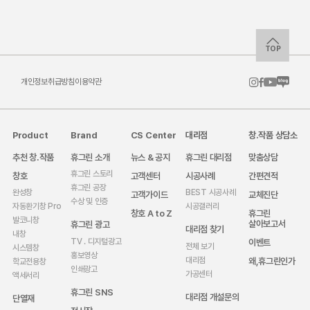
TOP
개인정보취급방침
이용약관
Product
Brand
CS Center
대리점
창.작품 상담소
추천 창.작품
휴그린 소개
뉴스 & 공지
휴그린 대리점
맞춤상담
휴그린 스토리
창호
고객센터
시공사례
간편견적
휴그린 공장
완성창
BEST 시공사례
고객가이드
교체진단
수상 및 인증
자동환기창 Pro
시공갤러리
창호 A to Z
휴그린
발코니창
살아보고서
휴그린 광고
대리점 찾기
내창
이벤트
TV . 디지털광고
전체 보기
시스템창
홍보영상
왜,휴그린인가
대리점
학교전용창
인쇄광고
가공센터
액세서리
휴그린 SNS
대리점 개설문의
단열재